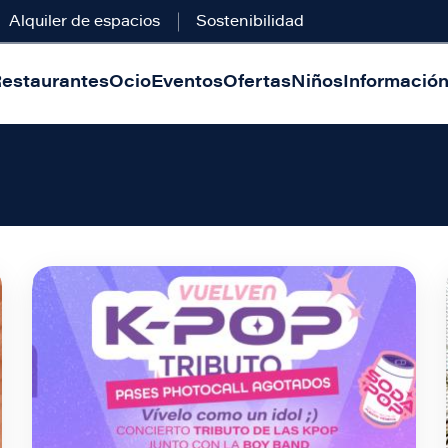
Alquiler de espacios
Sostenibilidad
estaurantes
Ocio
Eventos
Ofertas
Niños
Información 