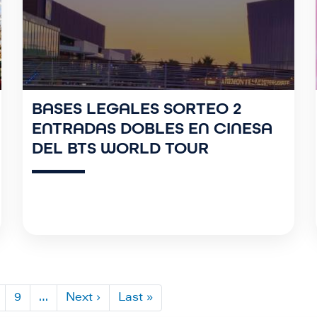
BASES LEGALES SORTEO 2
ENTRADAS DOBLES EN CINESA
DEL BTS WORLD TOUR
9
…
Next ›
S
Last »
Ú
i
l