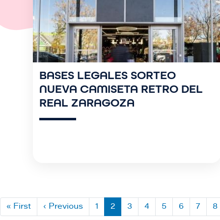
BASES LEGALES SORTEO
NUEVA CAMISETA RETRO DEL
REAL ZARAGOZA
« First
P
‹ Previous
P
1
2
3
4
5
6
7
8
Paginación
r
á