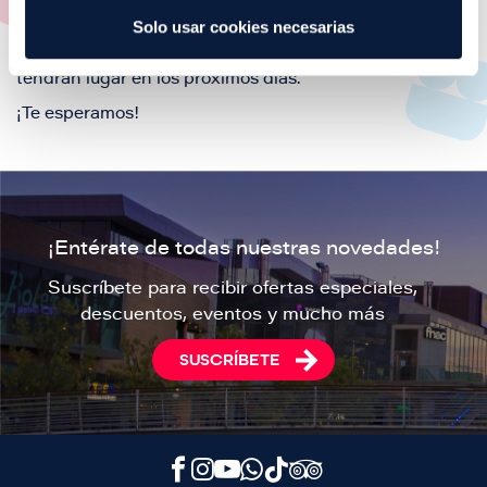
Solo usar cookies necesarias
Si lo que estas buscando son los próximos eventos en
Puerto Venecia, aquí podrás consultar todos los que
tendrán lugar en los próximos días.
¡Te esperamos!
¡Entérate de todas nuestras novedades!
Suscríbete para recibir ofertas especiales,
descuentos, eventos y mucho más
SUSCRÍBETE